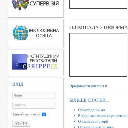
ОЛІМПІАДА З ІНФОРМ
ВХІД
Продовжити читання
БІЛЬШЕ СТАТЕЙ...
Олімпіада з хімії
Запам'ятати мене
Відкрилась експозиція шевчен
Олімпіада з історії
УВІЙТИ
Олімпіада з економіки