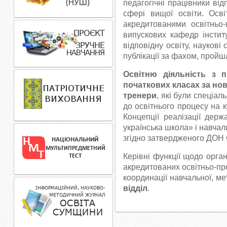
педагогічні працівники ві
сфері вищої освіти. Осві
акредитованими освітньо-
випускових кафедр інститу
відповідну освіту, наукові 
публікації за фахом, пройш
Освітню діяльність з п
початкових класах за но
тренери
, які були спеціа
до освітнього процесу на к
Концепції реалізації дер
українська школа» і навча
згідно затвердженого ДОН 
Керівні функції щодо органі
акредитованих освітньо-пр
координації навчальної, ме
відділ
.