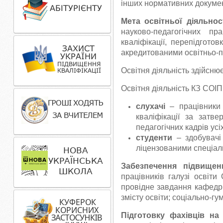
інших нормативних докумен
Мета освітньої діяльнос
науково-педагогічних пр
кваліфікації, перепідгото
акредитованими освітньо-
Освітня діяльність здійсню
Освітня діяльність КЗ СО
слухачі
– працівники 
кваліфікації за затв
педагогічних кадрів усіх
студенти
– здобувачі
ліцензованими спеціаль
Забезпечення підвищенн
працівників галузі освіти
провідне завдання кафедр і
змісту освіти; соціально-гу
Підготовку фахівців на 