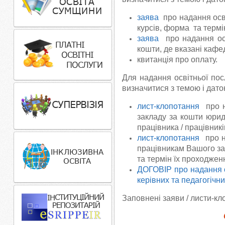
заява
про надання осві
курсів, форма та термі
заява
про надання осв
кошти, де вказані кафе
квитанція про оплату.
Для надання освітньої пос
визначитися з темою і дато
лист-клопотання
про на
закладу за кошти юрид
працівника / працівникі
лист-клопотання
про на
працівникам Вашого за
та термін їх проходженн
ДОГОВІР про надання ос
керівних та педагогічн
Заповнені заяви / листи-к