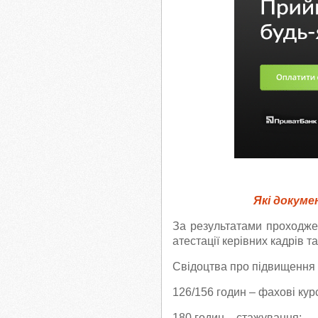
Які докуме
За результатами проходжен
атестації керівних кадрів т
Свідоцтва про підвищення к
126/156 годин – фахові кур
180 годин – стажування;