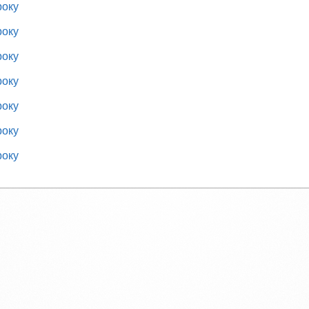
року
року
року
року
року
року
року