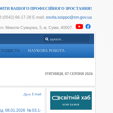
ОНТИ ВАШОГО ПРОФЕСІЙНОГО ЗРОСТАННЯ!
 (0542) 66-17-28 E-mail:
osvita.soippo@sm.gov.ua
ул. Миколи Сумцова, 5, м. Суми, 40007
ЕТОДИСТА
НАУКОВА РОБОТА
Головна
Сторінка
методиста
П'ЯТНИЦЯ, 07 СЕРПНЯ 2026
Учителю
економіки
Друк
E-mail
від 08.01.2026 №03.1-