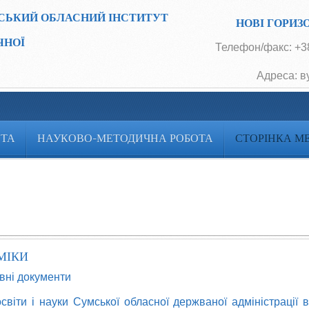
СЬКИЙ ОБЛАСНИЙ ІНСТИТУТ
НОВІ ГОРИЗ
ЧНОЇ
Телефон/факс: +38
Адреса: в
ОТА
НАУКОВО-МЕТОДИЧНА РОБОТА
СТОРІНКА М
МІКИ
вні документи
віти і науки Сумської обласної держваної адміністрації 