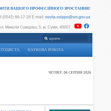
ОНТИ ВАШОГО ПРОФЕСІЙНОГО ЗРОСТАННЯ!
 (0542) 66-17-28 E-mail:
osvita.soippo@sm.gov.ua
ул. Миколи Сумцова, 5, м. Суми, 40007
ЕТОДИСТА
НАУКОВА РОБОТА
Головна
МОБІЛЬНЕ
КОНСУЛЬТ
ЧЕТВЕР, 06 СЕРПНЯ 2026
ВЧИТЕЛІВ
ІНОЗЕМНОЇ
(АНГЛІЙСЬК
НІМЕЦЬКА,
ФРАНЦУЗЬК
МОВИ)