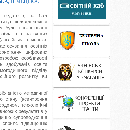
КА, НІМЕЦЬКА,
 педагогів, на базі
титут післядипломної
ку було організовано
 області з наступних
англійська, німецька,
астосування освітніх
ористання цифрових
зробок; особливості
ь здобувачів освіти
методичного відділу
есійного розвитку КЗ
обхідністю методичної
го стану (асинхронне
кордоном, психологічні
високих результатів у
одичне супроводження
ів сприяє підвищенню
 очного та змішаного