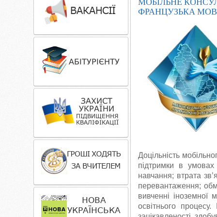
МОБІЛЬНЕ КОНСУЛ
ФРАНЦУЗЬКА МОВ
Доцільність мобільно
підтримки в умовах 
навчання; втрата зв’я
перевантаження; обме
вивченні іноземної 
освітнього процесу.
зацікавленості здоб