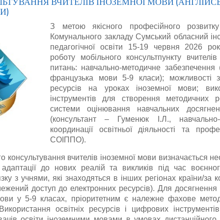
ЬТУВАННЯ ВЧИТЕЛІВ ІНОЗЕМНОЇ МОВИ (АНГЛІЙСЬ
И)
З метою якісного професійного розвитку
Комунального закладу Сумський обласний інс
педагогічної освіти 15-19 червня 2026 ро
роботу мобільного консультпункту вчителів
питань: навчально-методичне забезпечення (
французька мови 5-9 класи); можливості з
ресурсів на уроках іноземної мови; вик
інструментів для створення методичних ро
системи оцінювання навчальних досягнен
(консультант – Гуменюк І.Л., навчально-
координації освітньої діяльності та проф
СОІППО).
го консультування вчителів іноземної мови визначається не
адаптації до нових реалій та викликів під час воєнно
зку з учнями, які знаходяться в інших регіонах країни/за 
жений доступ до електронних ресурсів). Для досягнення 
мови у 5-9 класах, пріоритетним є належне фахове мет
 Використання освітніх ресурсів і цифрових інструмент
увачів освіти іноземними мовами в умовах дистанційного,