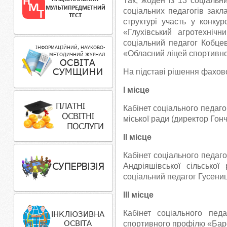
Так, жоден із 13 соціальн
соціальних педагогів закл
структурі участь у конкур
«Глухівський агротехніч
соціальний педагог Кобцев
«Обласний ліцей спортивно
На підставі рішення фахов
І місце
Кабінет соціального педагог
міської ради (директор Гон
ІІ місце
Кабінет соціального педагог
Андріяшівської сільсько
соціальний педагог Гусениця
ІІІ місце
Кабінет соціального пед
спортивного профілю «Барс