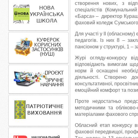
створення нових, з відп
спеціалістів (Комунальни
«Барса» – директор Курашв
фаховий коледж Сумського 
Для участі у ІІ (обласному)
педагогів. Із них 8 – зак
пансіоном у структурі, 1 –
Журі огляду-конкурсу ві
відповідають вимогам щодо
норм й оснащені необхід
діяльності. Створено до
консультативної, просвітни
емоційний комфорт та пози
Проте недостатньо предс
методичними та обліково
матеріалами фахового спр
Обласний етап конкурсу ви
фахової передвищої, професі