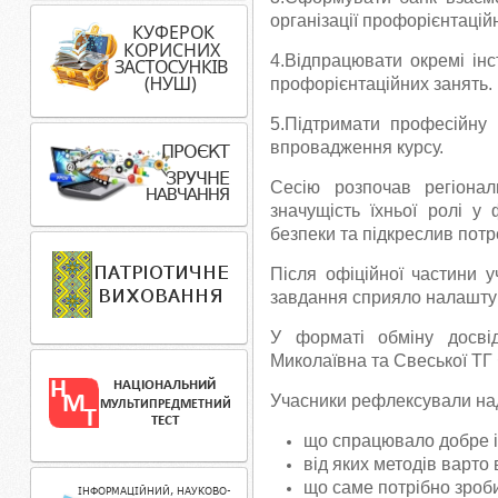
організації профорієнтацій
4.Відпрацювати окремі інс
профорієнтаційних занять.
5.Підтримати професійну
впровадження курсу.
Сесію розпочав регіонал
значущість їхньої ролі у
безпеки та підкреслив потр
Після офіційної частини у
завдання сприяло налаштув
У форматі обміну досві
Миколаївна та Свеської ТГ
Учасники рефлексували над
що спрацювало добре і
від яких методів варто
що саме потрібно зроби