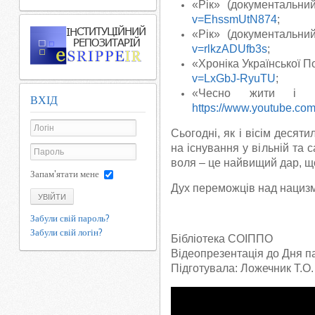
«Рік» (документальни
v=EhssmUtN874
;
«Рік» (документальни
v=rlkzADUfb3s
;
«Хроніка Української П
v=LxGbJ-RyuTU
;
«Чесно жити і ч
ВХІД
https://www.youtube.c
Сьогодні, як і вісім десяти
на існування у вільній та
воля – це найвищий дар, що
Запам'ятати мене
Дух переможців над нацизмо
УВІЙТИ
/
Забули свій пароль?
Забули свій логін?
Бібліотека СОІППО
Відеопрезентація до Дня
п
Підготувала: Ложечник Т.О.