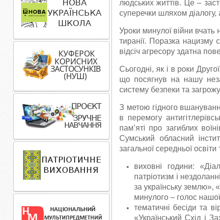
людських життів. Це – зас
суперечки шляхом діалогу, 
Уроки минулої війни вчать 
тиранії. Поразка нацизму 
відсіч агресору здатна пов
Сьогодні, як і в роки Друго
що посягнув на нашу неза
систему безпеки та загрожу
З метою гідного вшанування
в перемогу антигітлерівсь
пам’яті про загиблих воїн
Сумський обласний інстит
загальної середньої освіти 
виховні години: «Діа
патріотизм і нездоланні
за українську землю», «
минулого – голос нашої
тематичні бесіди та вір
«Український Схід і За