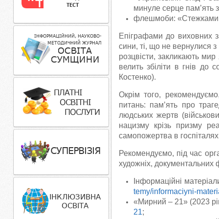
минуле серце пам’ять зб
флешмоби: «Стежками не
Епіграфами до виховних за
сини, ті, що не вернулися з 
розцвісти, закликають мир 
велить збіліти в гнів до с
Костенко).
Окрім того, рекомендуємо
питань: пам’ять про траг
людських жертв (військови
нацизму крізь призму реа
самопожертва в госпіталях 
Рекомендуємо, під час орг
художніх, документальних ф
Інформаційні матеріал
temy/informaciyni-mate
«Мирний – 21» (2023 рі
21
;