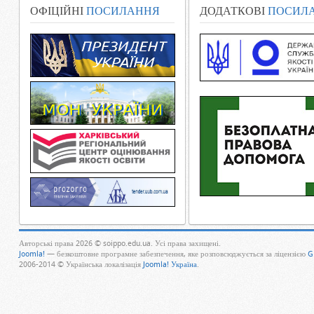
ОФІЦІЙНІ
ПОСИЛАННЯ
ДОДАТКОВІ
ПОСИЛ
Авторські права 2026 © soippo.edu.ua. Усі права захищені.
Joomla!
— безкоштовне програмне забезпечення, яке розповсюджується за ліцензією
G
2006-2014 © Українська локалізація
Joomla! Україна
.