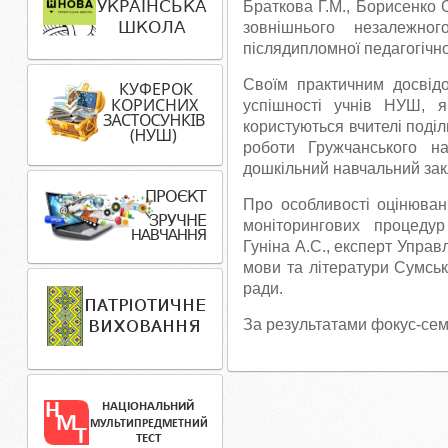
Браткова Г.М., Борисенко О
зовнішнього незалежно
післядипломної педагогічно
Своїм практичним досвід
успішності учнів НУШ, я
користуються вчителі поділ
роботи Гружчанського на
дошкільний навчальний зак
Про особливості оцінюван
моніторингових процедур
Гуніна А.С., експерт Управл
мови та літератури Сумсько
ради.
За результатами фокус-се