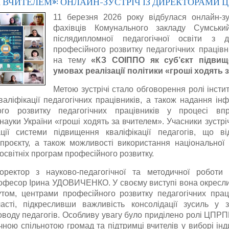
А ВЧИТЕЛЕМ»: ОНЛАЙН-ЗУСТРІЧ ІЗ ДИРЕКТОРАМИ
11 березня 2026 року відбулася онлайн-зу
фахівців Комунального закладу Сумськи
післядипломної педагогічної освіти з 
професійного розвитку педагогічних працівн
на тему
«КЗ СОІППО як суб’єкт підвище
умовах реалізації політики
«
гроші ходять 
Метою зустрічі стало обговорення ролі інстит
аліфікації педагогічних працівників, а також надання ін
го розвитку педагогічних працівників у процесі вп
 науки України «гроші ходять за вчителем». Учасники зустр
ції системи підвищення кваліфікації педагогів, що в
проєкту, а також можливості використання національно
освітніх програм професійного розвитку.
роректор з науково-педагогічної та методичної робот
рофесор Ірина УДОВИЧЕНКО. У своєму виступі вона окресл
тутом, центрами професійного розвитку педагогічних прац
асті, підкресливши важливість консолідації зусиль у з
воду педагогів. Особливу увагу було приділено ролі ЦПРП
ічною спільнотою громад та підтримці вчителів у виборі інд