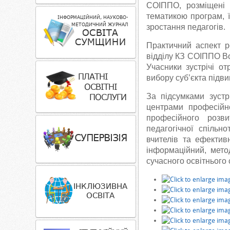
СОІППО, розміщені 
тематикою програм, 
зростання педагогів.
Практичний аспект 
відділу
КЗ СОІППО
Во
Учасники зустрічі о
вибору суб’єкта підви
За підсумками зуст
центрами професійно
професійного розв
педагогічної спіль
вчителів та ефективн
інформаційний, мето
сучасного освітнього