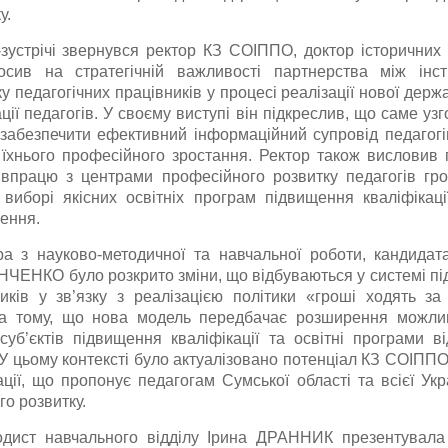
у.
-зустрічі звернувся ректор КЗ СОІППО, доктор історичних
лосив на стратегічній важливості партнерства між інс
 педагогічних працівників у процесі реалізації нової держ
ції педагогів. У своєму виступі він підкреслив, що саме уз
 забезпечити ефективний інформаційний супровід педагогі
їхнього професійного зростання. Ректор також висловив г
івпрацю з центрами професійного розвитку педагогів гр
виборі якісних освітніх програм підвищення кваліфікац
ення.
ра з науково-методичної та навчальної роботи, кандидата
ЧЕНКО було розкрито зміни, що відбуваються у системі пі
ників у зв’язку з реалізацією політики «гроші ходять за
на тому, що нова модель передбачає розширення можлив
суб’єктів підвищення кваліфікації та освітні програми в
У цьому контексті було актуалізовано потенціал КЗ СОІППО 
ції, що пропонує педагогам Сумської області та всієї Укра
о розвитку.
тодист навчального відділу Ірина ДРАННИК презентувала