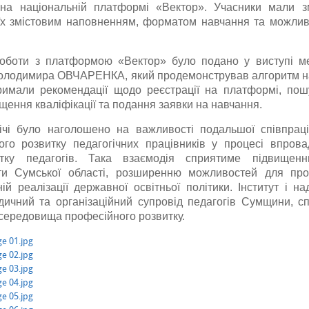
на національній платформі «Вектор». Учасники мали з
їх змістовим наповненням, форматом навчання та можли
роботи з платформою «Вектор» було подано у виступі ме
лодимира ОВЧАРЕНКА, який продемонстрував алгоритм наві
тримали рекомендації щодо реєстрації на платформі, пошу
щення кваліфікації та подання заявки на навчання.
річі було наголошено на важливості подальшої співпра
го розвитку педагогічних працівників у процесі впров
итку педагогів. Така взаємодія сприятиме підвищенн
ноти Сумської області, розширенню можливостей для про
ій реалізації державної освітньої політики. Інститут і н
дичний та організаційний супровід педагогів Сумщини,
 середовища професійного розвитку.