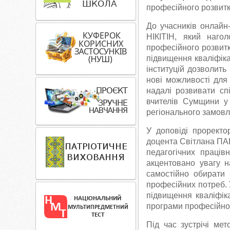
професійного розвитк
До учасників онлайн
НІКІТІН, який наго
професійного розвитку
підвищення кваліфіка
інституцій дозволить
нові можливості для 
надалі розвивати сп
вчителів Сумщини у 
регіонального замовл
У доповіді проректо
доцента Світлана ПАН
педагогічних праців
акцентовано увагу 
самостійно обирати 
професійних потреб. 
підвищення кваліфіка
програми професійног
Під час зустрічі ме