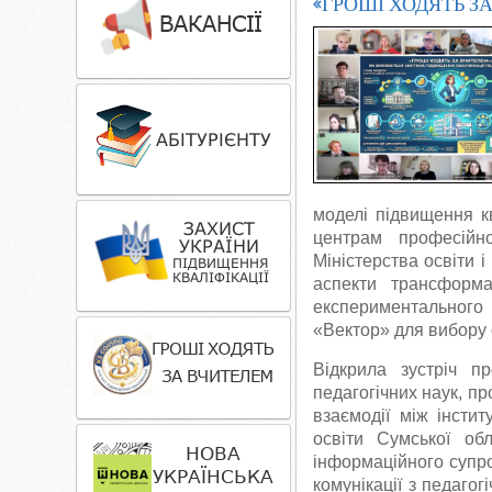
«ГРОШІ ХОДЯТЬ З
моделі підвищення кв
центрам професійно
Міністерства освіти і
аспекти трансформа
експериментального 
«Вектор» для вибору 
Відкрила зустріч п
педагогічних наук, п
взаємодії між інсти
освіти Сумської обл
інформаційного супро
комунікації з педагог