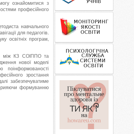
могу ознайомитися з
востями професійного
тодиста навчального
гації для педагогів.
ку освітніх програм,
ці між КЗ СОІППО та
адження нової моделі
ю поінформованості
фесійного зростання
адалі забезпечуватиме
 сприяючи формуванню