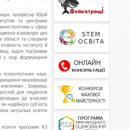
 наук, професор Юрій
титутом та центрами
авної політики у сфері
годжена взаємодія цих
в області та створити
отовність інституту й
омад задля підтримки
ії у ході формування
 психологічних наук,
двищення кваліфікації
 вчителем». Зокрема,
остей для педагогів
ідповідно до власних
як надійного суб’єкта
їни актуальні освітні
 освітні програми КЗ