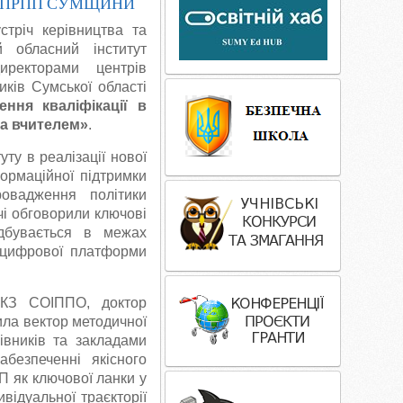
 ЦПРПП СУМЩИНИ
стріч керівництва та
й обласний інститут
директорами центрів
иків Сумської області
ння кваліфікації в
за вчителем»
.
уту в реалізації нової
формаційної підтримки
ровадження політики
ічі обговорили ключові
ідбувається в межах
ї цифрової платформи
и КЗ СОІППО, доктор
ила вектор методичної
івників та закладами
абезпеченні якісного
П як ключової ланки у
ивідуальної траєкторії