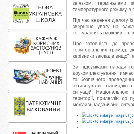
зв’язком, терміналами s
температурного режиму, а 
Під час ведення діалогу 
звернено увагу на важли
тестування та можливість в
Про готовність до пров
територіальних громад, 
керівники закладів вищої т
За підсумками наради г
доукомплектування тимчасо
та безпечного проведенн
активізувати взаємодію 
ситуацій, Національною 
території, прилеглій до 
можливі надзвичайні ситуаці