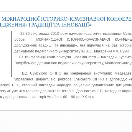
 І МІЖНАРОДНОЇ ІСТОРИКО-КРАЄЗНАВЧОЇ КОНФЕРЕ
ІДЖЕННЯ: ТРАДИЦІЇ ТА ІННОВАЦІЇ»
29-30 листопада 2013 року науково-педагогічні працівники Сумс
роботі І МІЖНАРОДНОЇ ІСТОРИКО-КРАЄЗНАВЧОЇ КОНФЕРЕНЦІ
дослідження: традиції та інновації», яка відбулася на базі істор
державного педагогічного університету
ім. А.С. Макаренка у м. Суми.
На конференції були присутні іноземні гості – викладачі Курсько
Гюмрійського державного педагогічного університету, Могилевського 
Від Сумського ОІППО на конференції виступили: Медведєв І
управління, доцент, в.о. ректора Сумського ОІППО з доповіддю «І
лаєнко С.П., старший викладач кафедри соціально-гуманітарних дисциплі
ту «Сумські літописи» для вчителів історії»; Драновська С.В., методист науко
 у процесі навчання історії України в 60 – 90-рр. ХХ ст.»