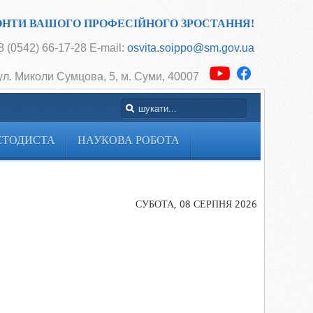
ОНТИ ВАШОГО ПРОФЕСІЙНОГО ЗРОСТАННЯ!
 (0542) 66-17-28 E-mail:
osvita.soippo@sm.gov.ua
ул. Миколи Сумцова, 5, м. Суми, 40007
ЕТОДИСТА
НАУКОВА РОБОТА
Головна
Участь у роб
І
СУБОТА, 08 СЕРПНЯ 2026
МІЖНАРОД
ІСТОРИКО-
КРАЄЗНАВЧ
КОНФЕРЕНЦ
«Історико-
краєзнавче
дослідження:
традиції та