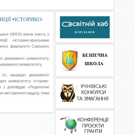
інновації»
НЦІЇ «ІСТОРИКО-
ького ОІППО взяли участь у
Ї «Історико-краєзнавче
ичного факультету Сумського
го державного університету,
державного університету.
.А., кандидат державного
дея університету: історико-
н з доповіддю «Педагогічні
во-методичного відділу, тема