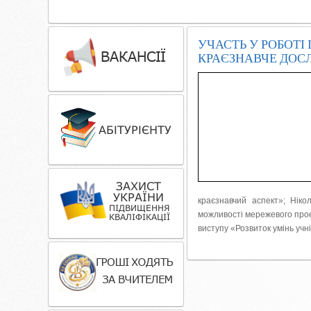
УЧАСТЬ У РОБОТІ
КРАЄЗНАВЧЕ ДОСЛ
краєзнавчий аспект»; Ніко
можливості мережевого проек
виступу «Розвиток умінь учнів