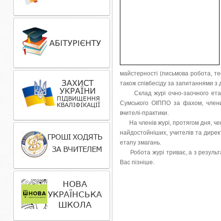
майстерності (письмова робота, те
також співбесіду за запитаннями з ди
Склад журі очно-заочного ета
Сумського ОІППО за фахом, члени 
вчителі-практики.
На членів журі, протягом дня, чек
найдостойніших, учителів та директ
етапу змагань.
Робота журі триває, а з резуль
Вас пізніше.