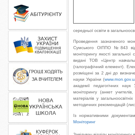
середньої освіти в загальноосв
Проведення зазначеного моні
Сумського ОІППО №843 від 
моніторингу якості загальної 
видані ТОВ «Центр навчаль
(галографічний елемент). Елек
розміщені за 2 дні до визнач
науки України (
www.mon.gov.u
академії педагогічних наук 
моніторингу (анкет учителів
матеріалів у загальноосвітніх
методичних рекомендацій (лист
Із нормативними документа
Моніторинг
Завідувач відділ