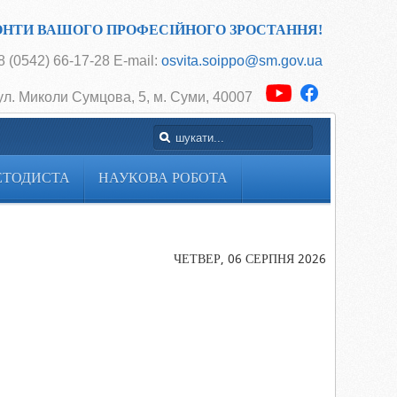
ОНТИ ВАШОГО ПРОФЕСІЙНОГО ЗРОСТАННЯ!
 (0542) 66-17-28 E-mail:
osvita.soippo@sm.gov.ua
ул. Миколи Сумцова, 5, м. Суми, 40007
ЕТОДИСТА
НАУКОВА РОБОТА
Головна
«Інноваційні
технології у
ЧЕТВЕР, 06 СЕРПНЯ 2026
професійній
підготовці
педагогічних
кадрів до
роботи в
умовах
сільської
школи»