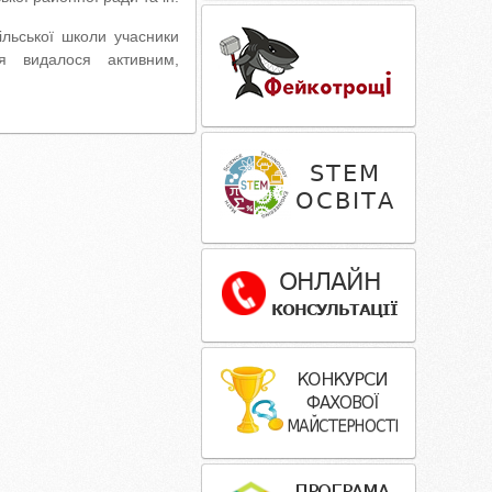
ільської школи учасники
ня видалося активним,