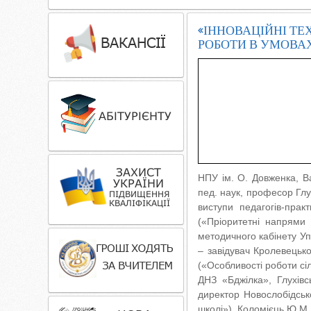
«ІННОВАЦІЙНІ ТЕ
РОБОТИ В УМОВАХ
НПУ ім. О. Довженка, В
пед. наук, професор Глу
виступи педагогів-прак
(«Пріоритетні напрями 
методичного кабінету Уп
– завідувач Кролевецьк
(«Особливості роботи сі
ДНЗ «Бджілка», Глухівс
директор Новослобідськ
школі»), Коломієць Ю.М. 