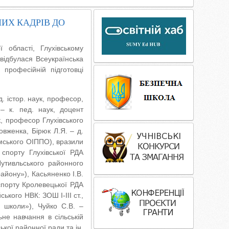
НИХ КАДРІВ ДО
 області, Глухівському
 відбулася Всеукраїнська
 професійній підготовці
. істор. наук, професор,
 – к. пед. наук, доцент
к, професор Глухівського
вженка, Бірюк Л.Я. – д.
умського ОІППО), вразили
 спорту Глухівської РДА
Путивльського районного
айону»), Касьяненко І.В.
спорту Кролевецької РДА
кого НВК: ЗОШ І-ІІІ ст.,
ї школи»), Чуйко С.В. –
не навчання в сільській
ької районної ради та ін.