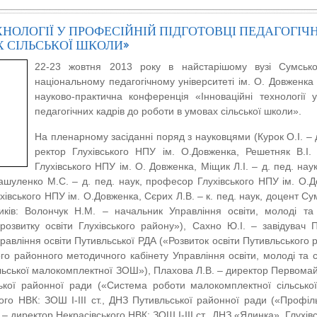
ХНОЛОГІЇ У ПРОФЕСІЙНІЙ ПІДГОТОВЦІ ПЕДАГОГІЧ
 СІЛЬСЬКОЇ ШКОЛИ»
22-23 жовтня 2013 року в найстарішому вузі Сумської
національному педагогічному університеті ім. О. Довженка
науково-практична конференція «Інноваційні технології у
педагогічних кадрів до роботи в умовах сільської школи».
На пленарному засіданні поряд з науковцями (Курок О.І. – д
ректор Глухівського НПУ ім. О.Довженка, Решетняк В.І.
Глухівського НПУ ім. О. Довженка, Міщик Л.І. – д. пед. нау
ашуленко М.С. – д. пед. наук, професор Глухівського НПУ ім. О.До
хівського НПУ ім. О.Довженка, Сєрих Л.В. – к. пед. наук, доцент С
тиків: Волончук Н.М. – начальник Управління освіти, молоді та
розвитку освіти Глухівського району»), Сахно Ю.І. – завідувач 
равління освіти Путивльської РДА («Розвиток освіти Путивльського р
ого районного методичного кабінету Управління освіти, молоді та 
льської малокомплектної ЗОШ»), Плахова Л.В. – директор Первомайсь
ької районної ради («Система роботи малокомплектної сільсько
ого НВК: ЗОШ І-ІІІ ст., ДНЗ Путивльської районної ради («Профіль
– директор Некрасівського НВК: ЗОШ І-ІІІ ст., ДНЗ «Ялинка», Глухівс