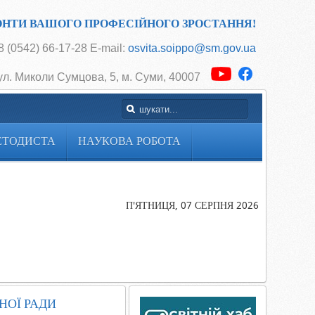
ОНТИ ВАШОГО ПРОФЕСІЙНОГО ЗРОСТАННЯ!
 (0542) 66-17-28 E-mail:
osvita.soippo@sm.gov.ua
ул. Миколи Сумцова, 5, м. Суми, 40007
ЕТОДИСТА
НАУКОВА РОБОТА
Головна
Оголошення.
Робота
П'ЯТНИЦЯ, 07 СЕРПНЯ 2026
консультатив
пункту
Координацій
ради молоди
юристів
НОЇ РАДИ