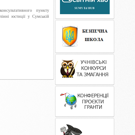
онсультативного пункту
інні юстиції у Сумській