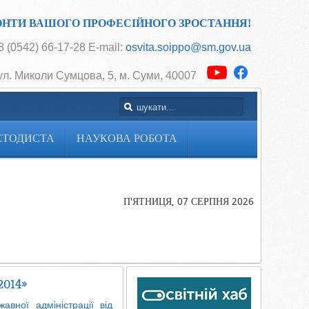
ОНТИ ВАШОГО ПРОФЕСІЙНОГО ЗРОСТАННЯ!
 (0542) 66-17-28 E-mail:
osvita.soippo@sm.gov.ua
ул. Миколи Сумцова, 5, м. Суми, 40007
ЕТОДИСТА
НАУКОВА РОБОТА
Головна
«Про
проведення
П'ЯТНИЦЯ, 07 СЕРПНЯ 2026
всеукраїнськ
конкурсу
«Учитель ро
– 2014»
014»
авної адміністрації від