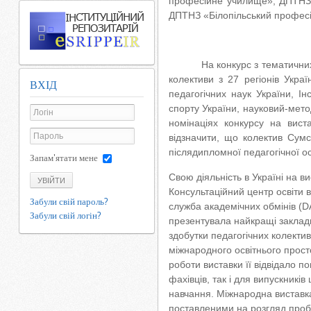
професійне училище», ДПТНЗ 
ДПТНЗ «Білопільський професі
На конкурс з тематичних
колективи з 27 регіонів Украї
ВХІД
педагогічних наук України, Інс
спорту України, науковий-мето
номінаціях конкурсу на вис
відзначити, що колектив Сумс
післядипломної педагогічної о
Запам'ятати мене
Свою діяльність в Україні на 
УВІЙТИ
Консультаційний центр освіти 
Забули свій пароль?
служба академічних обмінів (D
Забули свій логін?
презентувала найкращі заклади 
здобутки педагогічних колективів
міжнародного освітнього прост
роботи виставки її відвідало п
фахівців, так і для випускникі
навчання. Міжнародна виставка
поставленими на розгляд пробл