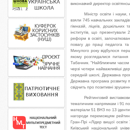
виконавчий директор освітянськ
Міністр освіти і науки
взяли 745 навчальних закладів
гімназій, ліцеїв, дошкільних 
інститутів, що презентували 2
реформ в освіті, започаткован
повагу до праці педагога та
Минулого року відбулося перше
якому розглядалися питання 
Табачник. "Найближчим часом б
черзі чотири найважливіші де
середній школі, Державна прог
Державна програма розвитку пр
свідчить про позитивні зрушенн
Рейтинговий виставкови
тематичним напрямкам і 91 пок
матеріали 51 ВНЗ по 13 ідентиф
нагороди переможцям рейтинго
Гран-Прі «Лідер вищої освіти 
Київський національний унів