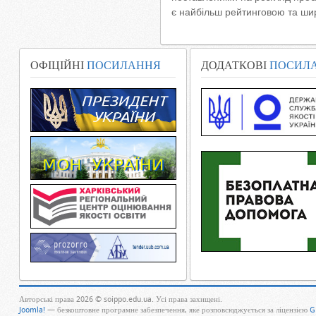
є найбільш рейтинговою та ши
ОФІЦІЙНІ
ПОСИЛАННЯ
ДОДАТКОВІ
ПОСИЛ
Авторські права 2026 © soippo.edu.ua. Усі права захищені.
Joomla!
— безкоштовне програмне забезпечення, яке розповсюджується за ліцензією
G