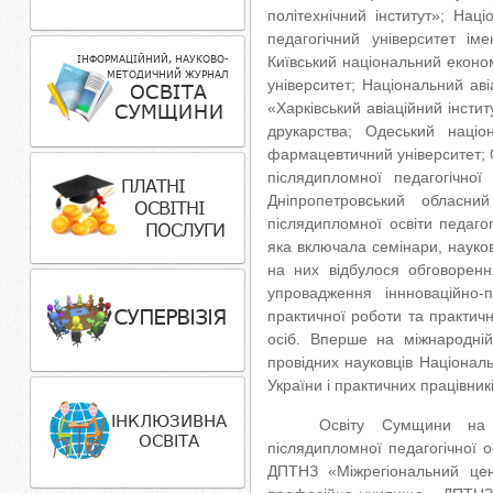
політехнічний інститут»; Нац
педагогічний університет ім
Київський національний еконо
університет; Національний аві
«Харківський авіаційний інсти
друкарства; Одеський націон
фармацевтичний університет; О
післядипломної педагогічної 
Дніпропетровський обласний
післядипломної освіти педаго
яка включала семінари, науково
на них відбулося обговорен
упровадження іннноваційно-п
практичної роботи та практич
осіб. Вперше на міжнародній
провідних науковців Національн
України і практичних працівникі
Освіту Сумщини на 
післядипломної педагогічної о
ДПТНЗ «Міжрегіональний цен