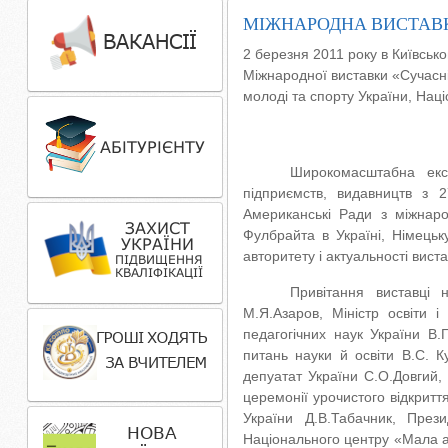
МІЖНАРОДНА ВИСТАВКА
2 березня 2011 року в Київськ
Міжнародної виставки «Сучасні 
молоді та спорту України, Нац
Широкомасштабна експ
підприємств, видавництв з 2
Американські Ради з міжнаро
Фулбрайта в Україні, Німець
авторитету і актуальності виста
Привітання виставці 
М.Я.Азаров, Міністр освіти і
педагогічних наук України В.
питань науки й освіти В.С. 
депуатат України С.О.Довгий, 
церемонії урочистого відкриття
України Д.В.Табачник, Прези
Національного центру «Мала ак