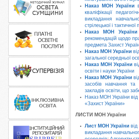
Наказ МОН України
в
кваліфікації педагогі
викладання навчальн
стрілецької і тактичної 
Наказ МОН України
рекомендацій щодо пра
предмета Захист Україн
Наказ МОН України
ві
загальної середньої осві
Наказ МОН України
ві
освіти і науки України
Наказ МОН України
ві
засобів навчання та
закладів освіти, що за
Наказ МОН України від
«Захист України»
ЛИСТИ МОН України
Лист МОН
України
від
викладання навчальног
осередків
;
Алгоритм ст