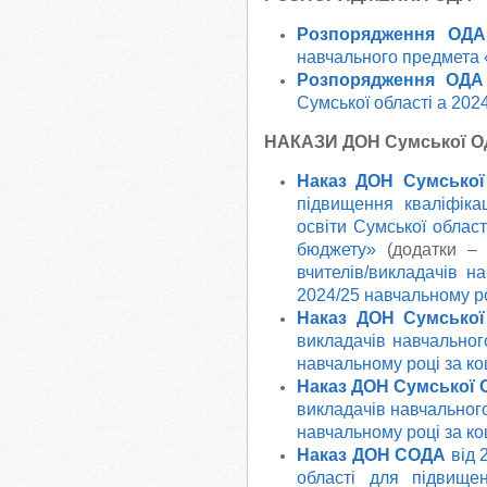
Розпорядження ОД
навчального предмета 
Розпорядження ОД
Сумської області а 2024
НАКАЗИ ДОН Сумської 
Наказ ДОН
Сумсько
підвищення кваліфікац
освіти Сумської област
бюджету»
(додатки 
вчителів/викладачів н
2024/25 навчальному р
Наказ ДОН
Сумсько
викладачів навчальног
навчальному році за к
Наказ ДОН
Сумської 
викладачів навчальног
навчальному році за ко
Наказ ДОН СОДА
від
області для підвище