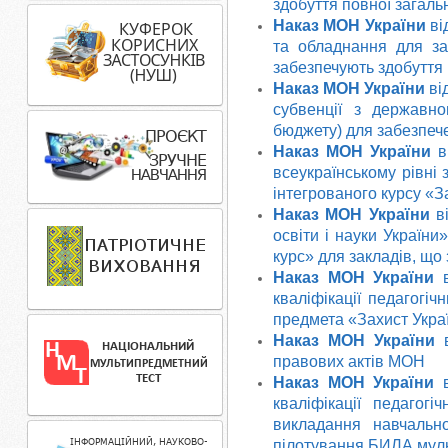
здобуття повної загальн
Наказ МОН
України
ві
та обладнання для за
забезпечують здобуття 
Наказ МОН
України
ві
субвенції з державн
бюджету) для забезпече
Наказ МОН
України
ві
всеукраїнському рівні
інтегрованого курсу «З
Наказ МОН
України
в
освіти і науки України
курс» для закладів, що
Наказ МОН
України
кваліфікації педагогіч
предмета «Захист Укра
Наказ МОН України
в
правових актів МОН
Наказ МОН України
в
кваліфікації педагогі
викладання навчальн
пілотування БИЛА муль