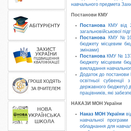
навчального предмета Захис
Постанови КМУ
Постанова
КМУ від 29
загальновійськової під
Постанова
КМУ №1023
бюджету місцевим бю
змінами)
Постанова
КМУ № 1374
бюджету місцевим бю
викладання навчальног
Додаток до постанови 
освітньої субвенції
державного бюджету) дл
працівників, які забез
НАКАЗИ МОН України
Наказ МОН
України
ві
навчальної програми
обладнання для навчаль