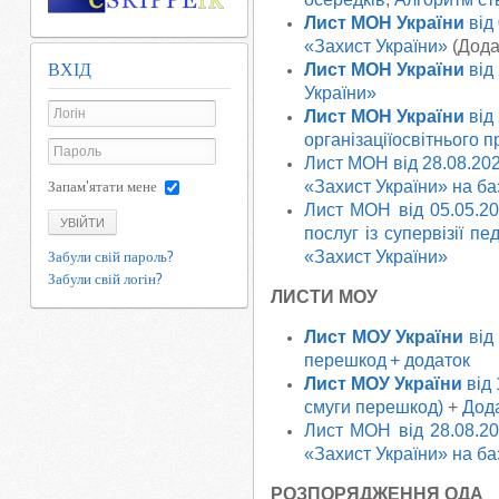
Лист МОН
України
від
«Захист України»
(Дода
ВХІД
Лист МОН
України
від
України»
Лист МОН
України
від
організаціїосвітнього 
Лист МОН від 28.08.20
«Захист України» на ба
Запам'ятати мене
Лист МОН від 05.05.20
УВІЙТИ
послуг із супервізії п
«Захист України»
Забули свій пароль?
Забули свій логін?
ЛИСТИ МОУ
Лист МОУ України
від
перешкод
+ додаток
Лист МОУ
України
від
смуги перешкод)
+
Дода
Лист МОН від 28.08.2
«Захист України» на ба
РОЗПОРЯДЖЕННЯ ОДА