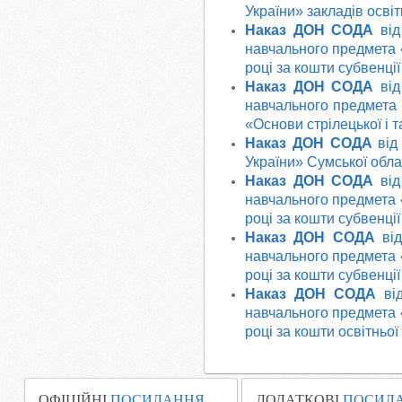
України
»
закладів освіт
Наказ ДОН СОДА
від
навчального предмета «
році за кошти субвенці
Наказ ДОН СОДА
від
навчального предмета 
«Основи стрілецької і 
Наказ ДОН СОДА
від
України» Сумської обла
Наказ ДОН СОДА
від
навчального предмета «
році за кошти субвенці
Наказ ДОН СОДА
від
навчального предмета «
році за кошти субвенці
Наказ ДОН СОДА
від
навчального предмета «
році за кошти освітньо
ОФІЦІЙНІ
ПОСИЛАННЯ
ДОДАТКОВІ
ПОСИЛ