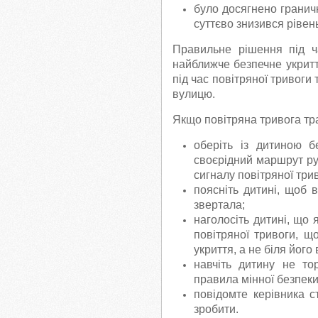
було досягнено гранич
суттєво знизився рівень
Правильне рішення під ч
найближче безпечне укритт
під час повітряної тривоги
вулицю.
Якщо повітряна тривога тр
оберіть із дитиною 
своєрідний маршрут рух
сигналу повітряної три
поясніть дитині, щоб 
звертала;
наголосіть дитині, що
повітряної тривоги, 
укриття, а не біля його 
навчіть дитину не то
правила мінної безпеки
повідомте керівника с
зробити.