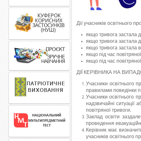
Дії учасників освітнього пр
якщо тривога застала д
якщо тривога застала 
якщо тривога застала в
якщо під час повітряно
якщо під час повітряної
ДІЇ КЕРІВНИКА НА ВИПА
Учасники освітнього п
правилами поведінки під
Учасники освітнього п
надзвичайні ситуації а
повітряної тривоги.
Заклад освіти заздале
проведення евакуаційни
Керівник має визначит
учасників освітнього пр