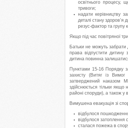
освітнього процесу, 
тривоги;
надати керівництву за
деталі стану здоров’я 
резус-фактор та групу к
Якщо під час повітряної тр
Батьки не можуть забрати д
права відпустити дитину 
дитина повинна залишатися 
Пунктами 15-16 Порядку з
захисту (Витяг із Вимог
затверджений наказом М
здійснюється тільки якщо 
районі споруди), а також у
Вимушена евакуація зі спо
відбулося пошкодження
відбулося затоплення 
сталася пожежа в спору