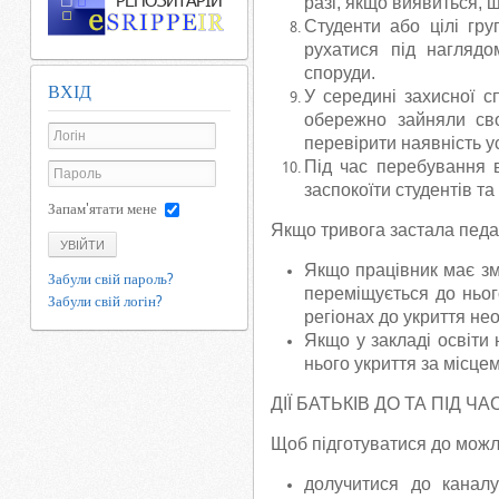
разі, якщо виявиться, щ
Студенти або цілі гру
рухатися під наглядо
споруди.
ВХІД
У середині захисної с
обережно зайняли сво
перевірити наявність ус
Під час перебування в
заспокоїти студентів та
Запам'ятати мене
Якщо тривога застала педа
УВІЙТИ
Якщо працівник має змо
Забули свій пароль?
переміщується до ньог
Забули свій логін?
регіонах до укриття не
Якщо у закладі освіти
нього укриття за місце
ДІЇ БАТЬКІВ ДО ТА ПІД 
Щоб підготуватися до можл
долучитися до каналу