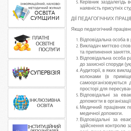
Керівник заздалегідь в
наявність присутніх ст
ДІЇ ПЕДАГОГІЧНИХ ПРАЦІ
Якщо педагогічний працівни
Відповідальна особа в
Викладач миттєво спові
та припинення заняття.
Відповідальна особа ра
до захисної споруди (ук
Аудиторії, в яких викл
колонами (в приміще
самоорганізовуються 
просторі для пересува
Відповідальні за ева
допомогти в організаці
Медичний працівник п
медичної допомоги.
Відповідальні за ева
здійснення контролю з