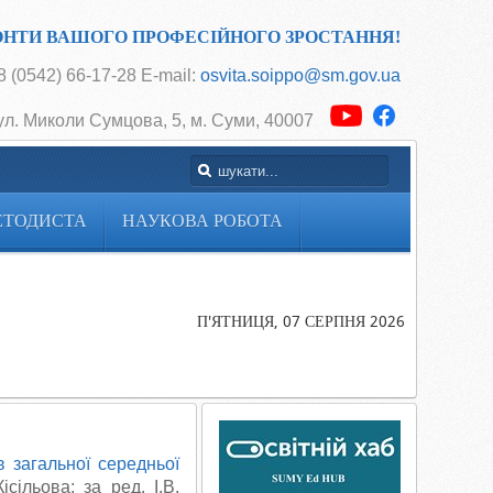
ОНТИ ВАШОГО ПРОФЕСІЙНОГО ЗРОСТАННЯ!
 (0542) 66-17-28 E-mail:
osvita.soippo@sm.gov.ua
ул. Миколи Сумцова, 5, м. Суми, 40007
ЕТОДИСТА
НАУКОВА РОБОТА
Головна
Cторінка
методиста
П'ЯТНИЦЯ, 07 СЕРПНЯ 2026
НУШ:
Фізична
культура
в загальної середньої
ісільова; за ред. І.В.