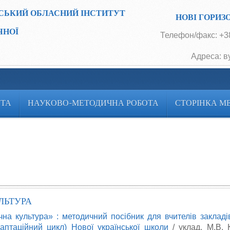
СЬКИЙ ОБЛАСНИЙ ІНСТИТУТ
НОВІ ГОРИЗ
ЧНОЇ
Телефон/факс: +38
Адреса: в
ОТА
НАУКОВО-МЕТОДИЧНА РОБОТА
СТОРІНКА М
ЛЬТУРА
чна культура» : методичний посібник для вчителів закладі
даптаційний цикл) Нової української школи
/ уклад. М.В. К