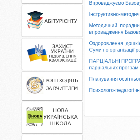
Впроваджуємо Базову
Інструктивно-методич
Методичний порадн
впровадження Базової
Оздоровлення дошкіл
Суми по організації р
ПАРЦІАЛЬНІ ПРОГРАМИ
парціальних програм 
Планування освітньо
Психолого-педагогіч