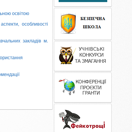
льною освітою
 аспекти, особливості
вчальних закладів м.
користання
омендації