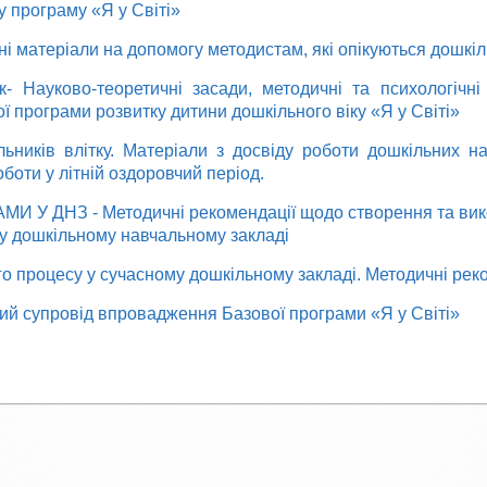
 програму «Я у Світі»
ні матеріали на допомогу методистам,
які опікуються дошкі
ик-
Науково-теоретичні засади, методичні та психологічні
 програми розвитку дитини дошкільного віку «Я у Світі»
ьників влітку. Матеріали з досвіду роботи дошкільних на
оботи у літній оздоровчий період.
 У ДНЗ - Методичні рекомендації щодо створення та ви
у дошкільному навчальному закладі
го процесу
у сучасному дошкільному закладі. М
етодичні рек
ний супровід впровадження Базової програми
«Я у Світі»