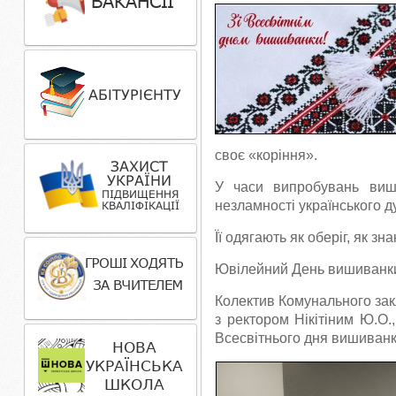
своє «коріння».
У часи випробувань виш
незламності українського ду
Її одягають як оберіг, як зн
Ювілейний День вишиванки,
Колектив Комунального закл
з ректором Нікітіним Ю.О.
Всесвітнього дня вишиванк