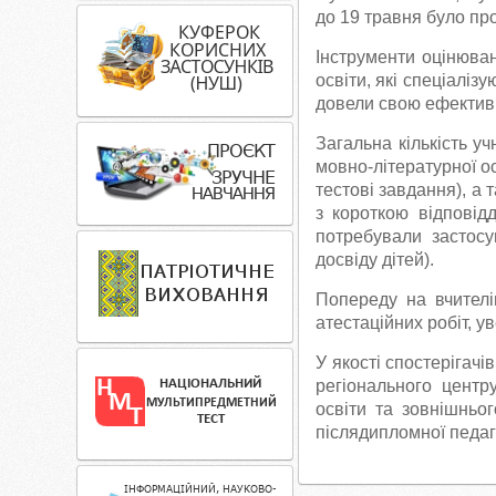
до 19 травня було про
Інструменти оцінюва
освіти, які спеціаліз
довели свою ефективн
Загальна кількість уч
мовно-літературної ос
тестові завдання), а 
з короткою відпові
потребували застосу
досвіду дітей).
Попереду на вчителі
атестаційних робіт, у
У якості спостерігач
регіонального центру
освіти та зовнішньо
післядипломної педаго