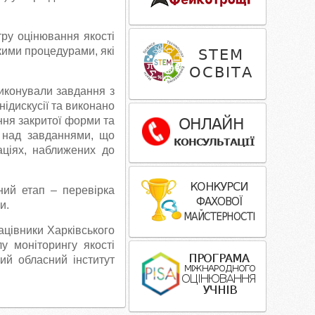
ру оцінювання якості
ткими процедурами, які
 виконували завдання з
нідискусії та виконано
ання закритої форми та
 над завданнями, що
аціях, наближених до
ний етап – перевірка
и.
ацівники Харківського
лу моніторингу якості
ий обласний інститут