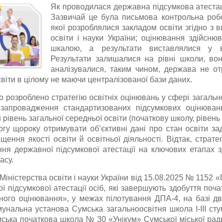
Як проводилася державна підсумкова атестац
Зазвичай це була письмова контрольна робо
якої розроблялися закладом освіти згідно з 
освіти і науки України; оцінювання здійсню
шкалою, а результати виставлялися у ві
Результати залишалися на рівні школи, во
аналізувалися, таким чином, держава не от
освіти в цілому не маючи централізованої бази даних.
о розроблено стратегію освітніх оцінювань у сфері загальн
запровадження стандартизованих підсумкових оцінювань
рівень загальної середньої освіти (початкову школу, рівень
огу щороку отримувати об’єктивні дані про стан освіти за
ення якості освіти й освітньої діяльності. Відтак, страте
я державної підсумкової атестації на ключових етапах з
асу.
Міністерства освіти і науки України від 15.08.2025 № 1152
 підсумкової атестації осіб, які завершують здобуття почат
ого оцінювання», у межах пілотування ДПА-4, на базі дв
мунальна установа Сумська загальноосвітня школа І-ІІІ ст
мська початкова школа № 30 «Унікум» Сумської міської ради)