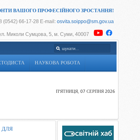
ОНТИ ВАШОГО ПРОФЕСІЙНОГО ЗРОСТАННЯ!
 (0542) 66-17-28 E-mail:
osvita.soippo@sm.gov.ua
ул. Миколи Сумцова, 5, м. Суми, 40007
ЕТОДИСТА
НАУКОВА РОБОТА
Головна
В області
реалізовано 
П'ЯТНИЦЯ, 07 СЕРПНЯ 2026
державну
підсумкову
атестацію дл
четвертоклас
 ДЛЯ