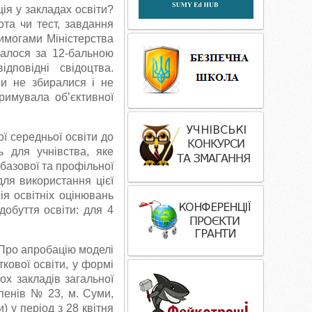
ія у закладах освіти?
та чи тест, завдання
вимогами Міністерства
валося за 12-бальною
дповідні свідоцтва.
ни не збиралися і не
римувала об’єктивної
ої середньої освіти до
 для учнівства, яке
 базової та профільної
для використання цієї
гія освітніх оцінювань
добуття освіти: для 4
 «Про апробацію моделі
кової освіти, у формі
ох закладів загальної
упенів № 23, м. Суми,
 у період з 28 квітня