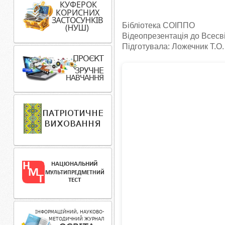
Бібліотека СОІППО
Відеопрезентація до Всесв
Підготувала: Ложечник Т.О.