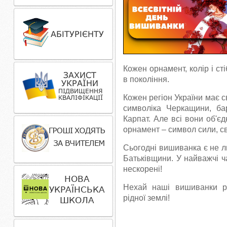
Кожен орнамент, колір і с
в покоління.
Кожен регіон України має с
символіка Черкащини, бар
Карпат. Але всі вони об'єд
орнамент
–
символ сили, с
Сьогодні вишиванка є не л
Батьківщини. У найважчі ча
нескорені!
Нехай наші вишиванки ро
рідної землі!