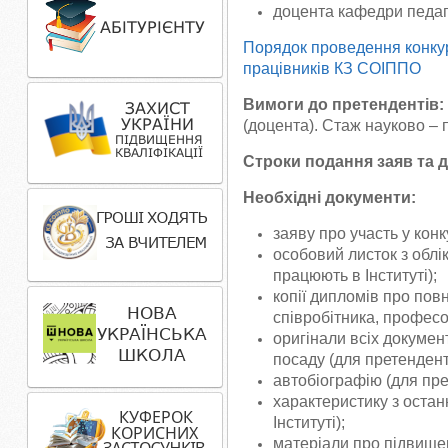
доцента кафедри педаго
Порядок проведення конкур
працівників КЗ СОІППО
Вимоги до претендентів:
(доцента). Стаж науково – п
Строки подання заяв та 
Необхідні документи:
заяву про участь у конк
особовий листок з облік
працюють в Інституті);
копії дипломів про пов
співробітника, професор
оригінали всіх докумен
посаду (для претенденті
автобіографію (для прет
характеристику з остан
Інституті);
матеріали про підвищен