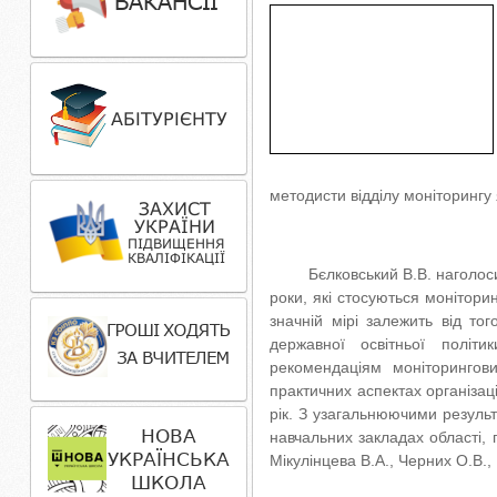
методисти відділу моніторингу я
Бєлковський В.В. наголосив н
роки, які стосуються монітори
значній мірі залежить від тог
державної освітньої політи
рекомендаціям моніторингови
практичних аспектах організац
рік. З узагальнюючими резуль
навчальних закладах області, 
Мікулінцева В.А., Черних О.В.,