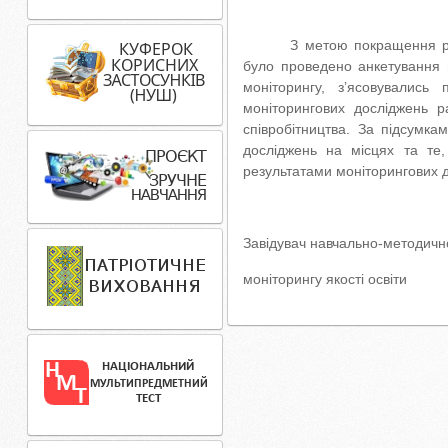
З метою покращення рі
було проведено анкетування п
моніторингу, з’ясовувались
моніторингових досліджень 
співробітництва. За підсумк
досліджень на місцях та те
результатами моніторингових 
Завідувач навчально-методично
моніторинг