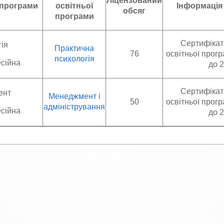
Ліцензований
п програми
освітньої
Інформація
обсяг
програми
Сертифікат
ія
Практична
76
освітньої прог
психологія
сійна
до 
Сертифікат
ент
Менеджмент і
50
освітньої прог
адміністрування
сійна
до 