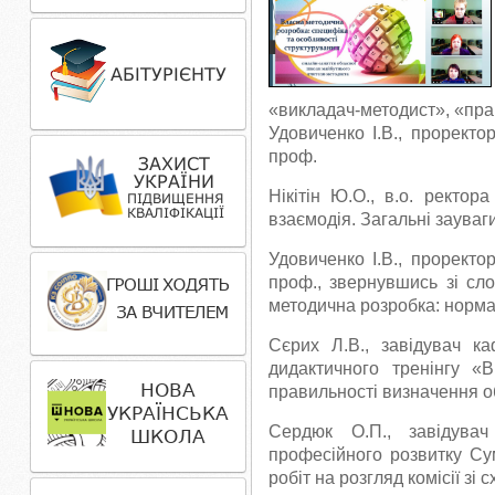
«викладач-методист», «пра
Удовиченко І.В., проректо
проф.
Нікітін Ю.О., в.о. ректор
взаємодія. Загальні зауваг
Удовиченко І.В., проректо
проф., звернувшись зі сло
методична розробка: норма
Сєрих Л.В., завідувач ка
дидактичного тренінгу «В
правильності визначення о
Сердюк О.П., завідувач 
професійного розвитку Су
робіт на розгляд комісії з