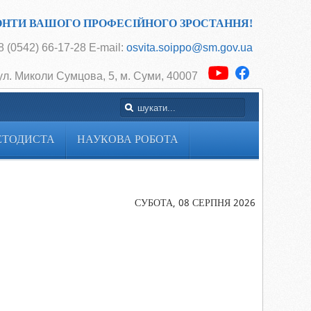
ОНТИ ВАШОГО ПРОФЕСІЙНОГО ЗРОСТАННЯ!
 (0542) 66-17-28 E-mail:
osvita.soippo@sm.gov.ua
ул. Миколи Сумцова, 5, м. Суми, 40007
ЕТОДИСТА
НАУКОВА РОБОТА
Головна
Методичні
рекомендації
СУБОТА, 08 СЕРПНЯ 2026
щодо навчан
змісту
предмета
«Основи
правознавств
у 2022-2023
навчальному
році