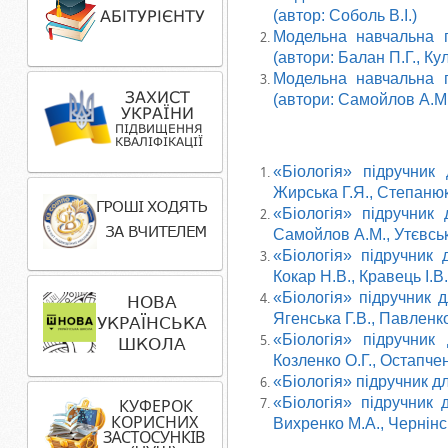
(автор: Соболь В.І.)
Модельна навчальна п
(автори: Балан П.Г., Ку
Модельна навчальна п
(автори: Самойлов А.М.,
«Біологія» підручник
Жирська Г.Я., Степанюк
«Біологія» підручник 
Самойлов А.М., Утєвськ
«Біологія» підручник 
Кокар Н.В., Кравець І.В
«Біологія» підручник д
Ягенська Г.В., Павленко
«Біологія» підручник
Козленко О.Г., Остапчен
«Біологія» підручник дл
«Біологія» підручник 
Вихренко М.А., Чернінс