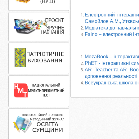
Електронний інтеракти
Самойлов А.М., Утєвськ
Медіатека до навчальн
Faino – електронний ін
MozaBook – інтерактив
PhET - інтерактивні си
AR_Teacher та AR_Book
доповненої реальності
Всеукраїнська школа о