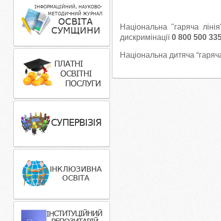
Національна "гаряча ліні
дискримінації
0 800 500 33
Н
а
ціональна дитяча “гаряча