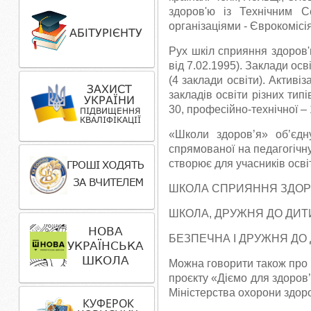
здоров'ю із Технічним 
організаціями - Єврокоміс
Рух шкіл сприяння здоров'
від 7.02.1995). Заклади ос
(4 заклади освіти). Активіз
закладів освіти різних типі
30, професійно-технічної – 
«Школи здоров’я» об’єдну
спрямованої на педагогічну 
створює для учасників осві
ШКОЛА СПРИЯННЯ ЗДОРО
ШКОЛА, ДРУЖНЯ ДО ДИТИ
БЕЗПЕЧНА І ДРУЖНЯ ДО 
Можна говорити також про
проєкту «Діємо для здоров’
Міністерства охорони здоро