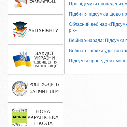
Про підсумки проведених мо
Підбиття підсумків щодо пр
Обласний вебінар «Підсумк
рік»
Вебінар-нарада: Підсумки п
Вебінар - шляхи удосконал
Підсумки проведених моніто