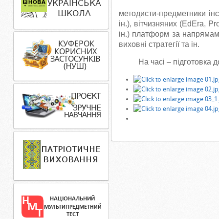
методисти-предметники інс
ін.), вітчизняних (EdEra, 
ін.) платформ за напрямам
виховні стратегії та ін.
На часі – підготовка до 