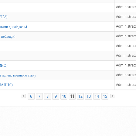
Administrat
Administrat
PISA)
Administrat
татами досліджень)
Administrat
 вебінари)
Administrat
Administrat
Administrat
 ЗНО)
Administrat
 під час воєнного стану
Administrat
ЧАННЯ)
6
«
7
8
9
10
11
12
13
14
15
»