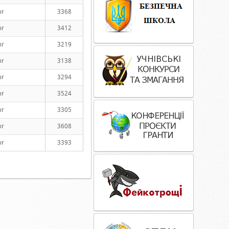
or
3368
or
3412
or
3219
or
3138
or
3294
or
3524
or
3305
or
3608
or
3393