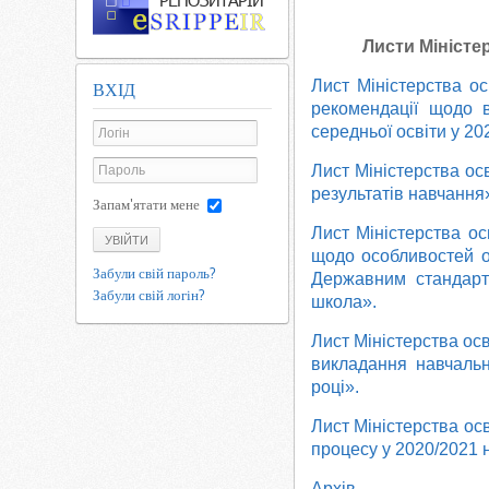
Листи Міністер
Лист Міністерства ос
ВХІД
рекомендації щодо в
середньої освіти у 2
Лист Міністерства ос
результатів навчання
Запам'ятати мене
Лист Міністерства ос
УВІЙТИ
щодо особливостей ор
Забули свій пароль?
Державним стандарто
Забули свій логін?
школа».
Лист Міністерства ос
викладання навчальн
році».
Лист Міністерства осв
процесу у 2020/2021 н
Архів