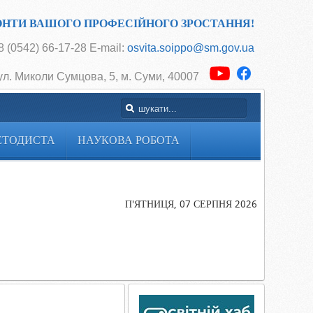
ОНТИ ВАШОГО ПРОФЕСІЙНОГО ЗРОСТАННЯ!
 (0542) 66-17-28 E-mail:
osvita.soippo@sm.gov.ua
ул. Миколи Сумцова, 5, м. Суми, 40007
ЕТОДИСТА
НАУКОВА РОБОТА
Головна
Cторінка
методиста
П'ЯТНИЦЯ, 07 СЕРПНЯ 2026
Нормативно-
правове
забезпечення
(з основ
здоров’я)