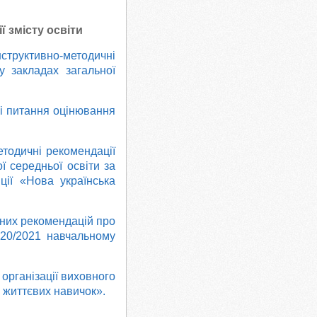
ї змісту освіти
нструктивно-методичні
у закладах загальної
мі питання оцінювання
етодичні рекомендації
ї середньої освіти за
ції «Нова українська
чних рекомендацій про
020/2021 навчальному
 організації виховного
х життєвих навичок».