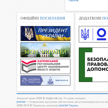
ОФІЦІЙНІ
ПОСИЛАННЯ
ДОДАТКОВІ
ПО
Авторські права 2026 © soippo.edu.ua. Усі права захищені.
Joomla!
— безкоштовне програмне забезпечення, яке розповсюджується за лі
2006-2014 © Українська локалізація
Joomla! Україна
.