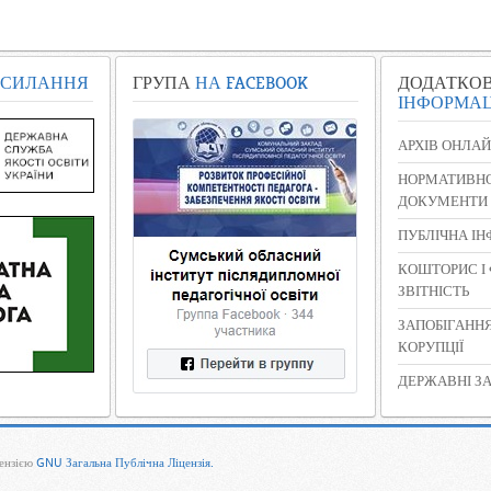
СИЛАННЯ
ГРУПА
НА FACEBOOK
ДОДАТКО
ІНФОРМАЦ
АРХІВ ОНЛАЙ
НОРМАТИВНО
ДОКУМЕНТИ
ПУБЛІЧНА І
КОШТОРИС І
ЗВІТНІСТЬ
ЗАПОБІГАНН
КОРУПЦІЇ
ДЕРЖАВНІ ЗА
цензією
GNU Загальна Публічна Ліцензія.