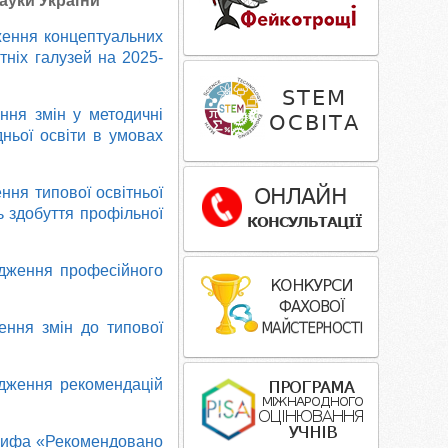
науки України
дження концептуальних
тніх галузей на 2025-
ння змін у методичні
дньої освіти в умовах
ння типової освітньої
ь здобуття профільної
рдження професійного
ення змін до типової
рдження рекомендацій
 грифа «Рекомендовано