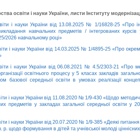
ства освіти і науки України, листи Інституту модернізаці
віти і науки України від 13.08.2025 № 1/16828-25 «Про і
икладання навчальних предметів / інтегрованих курсів 
025/2026 навчальному році»
віти і науки України від 14.03.2025 № 1/4895-25 «Про окре
»
віти і науки України від 06.08.2021 № 4.5/2303-21 «Про м
ганізації освітнього процесу у 5 класах закладів загально
м базової середньої освіти в умовах реалізації концеп
віти і науки України від 11.08.2020 № 1/9-430 «Щодо методи
их предметів у закладах загальної середньої освіти у 2
іти і науки України від 20.07.2020 № 1/9-385 «Деякі питання
. р. щодо формування в дітей та учнівської молоді ціннісни