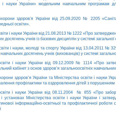
и і науки України» модельним навчальним програмам дл
охорони здоров'я України від 25.09.2020 № 2205 «Сані
редньої освіти».
світи і науки України від 21.08.2013 № 1222 «Про затвердже
 досягнень учнів із базових дисциплін у системі загальної 
світи і науки, молоді та спорту України від 13.04.2011 № 
навчальних досягнень учнів (вихованців) у системі загально
освіти і науки України від 09.12.2009 № 1114 «Про зат
ьний кабінет з основ здоров’я загальноосвітніх навчальних
хорони здоров’я України та Міністерства освіти і науки Укр
алення профілактики та оздоровлення дітей з порушенням
освіти і науки України від 08.11.2004 № 855 «Про забо
і установах Міністерства освіти і науки України і затв
инової інформаційно-освітньої та профілактичної роботи се
і