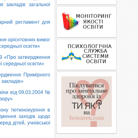
я закладів загальної
тарний регламент для
ння орієнтовних вимог
середньої освіти»
329 «Про затвердження
ї середньої освіти»
вердження Примірного
 закладів»
аїни від 09.03.2004 №
 зору»
рону тютюнокуріння в
ердження заходів щодо
ред дітей, учнівської