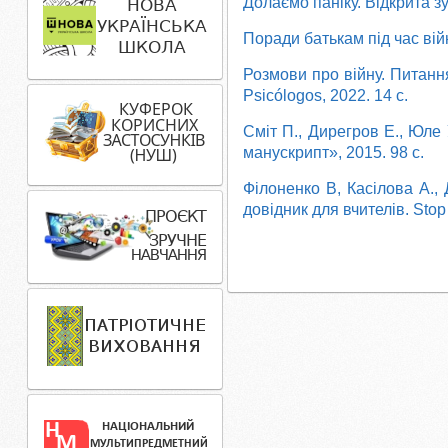
Долаємо паніку. Відкрита з
Поради батькам під час вій
Розмови про війну. Питання 
Psicólogos, 2022. 14 с.
Сміт П., Дирегров Е., Юле 
манускрипт», 2015. 98 с.
Філоненко В, Касілова А., 
довідник для вчителів. Stop 