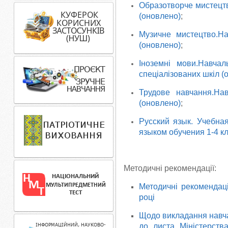
Образотворче мистецтв
(оновлено)
;
Музичне мистецтво.На
(оновлено)
;
Іноземні мови.Навчал
спеціалізованих шкіл (
Трудове навчання.Нав
(оновлено)
;
Русский язык. Учебна
языком обучения 1-4 к
Методичні рекомендації:
Методичні рекомендаці
році
Щодо викладання навча
до листа Міністерств