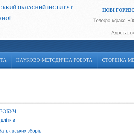
СЬКИЙ ОБЛАСНИЙ ІНСТИТУТ
НОВІ ГОРИЗ
ЧНОЇ
Телефон/факс: +38
Адреса: в
ОТА
НАУКОВО-МЕТОДИЧНА РОБОТА
СТОРІНКА М
СЕОБУЧ
длітків
атьківських зборів